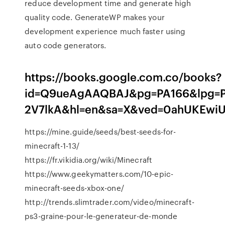
reduce development time and generate high
quality code. GenerateWP makes your
development experience much faster using
auto code generators.
https://books.google.com.co/books?
id=Q9ueAgAAQBAJ&pg=PA166&lpg=PA
2V7lkA&hl=en&sa=X&ved=0ahUKEwi
https://mine.guide/seeds/best-seeds-for-
minecraft-1-13/
https://fr.vikidia.org/wiki/Minecraft
https://www.geekymatters.com/10-epic-
minecraft-seeds-xbox-one/
http://trends.slimtrader.com/video/minecraft-
ps3-graine-pour-le-generateur-de-monde