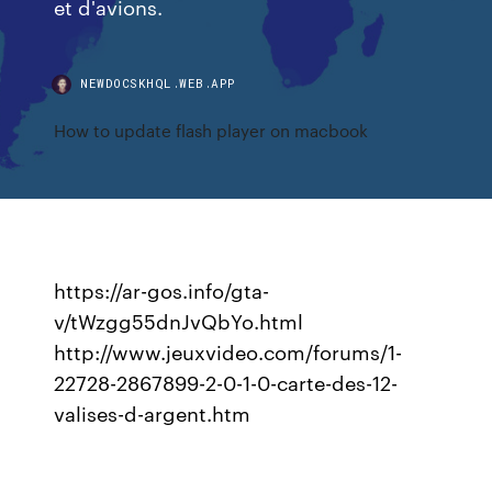
et d'avions.
NEWDOCSKHQL.WEB.APP
How to update flash player on macbook
https://ar-gos.info/gta-
v/tWzgg55dnJvQbYo.html
http://www.jeuxvideo.com/forums/1-
22728-2867899-2-0-1-0-carte-des-12-
valises-d-argent.htm