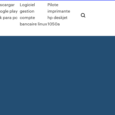
scargar
Logiciel
Pilote
ogle play
gestion
imprimante
k para pc
compte
hp deskjet
bancaire linux
1050a